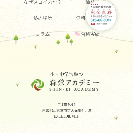
なぜスゴイのか？
価格
塾の場所
無料体験予約
コラム
合格実績
〒188-0014
東京都西東京市芝久保町4-1-10
EXCEED田無1F