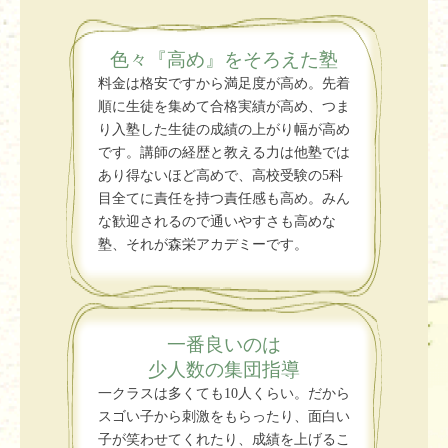
色々『高め』をそろえた塾
料金は格安ですから満足度が高め。先着
順に生徒を集めて合格実績が高め、つま
り入塾した生徒の成績の上がり幅が高め
です。講師の経歴と教える力は他塾では
あり得ないほど高めで、高校受験の5科
目全てに責任を持つ責任感も高め。みん
な歓迎されるので通いやすさも高めな
塾、それが森栄アカデミーです。
一番良いのは
少人数の集団指導
一クラスは多くても10人くらい。だから
スゴい子から刺激をもらったり、面白い
子が笑わせてくれたり、成績を上げるこ